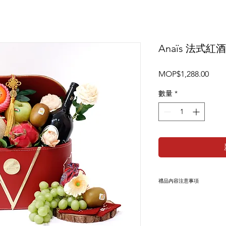
Anaïs 法式
價
MOP$1,288.00
格
數量
*
禮品內容注意事項
禮品內容或因季節供
產品代替，不影響整