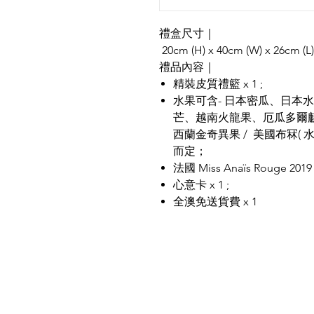
禮盒尺寸｜
20cm (H) x 40cm (W) x 26cm (L)
禮品內容｜
精裝皮質禮籃 x 1 ;
水果可含- 日本密瓜、日本水
芒、越南火龍果、厄瓜多爾
西蘭金奇異果 / 美國布冧( 
而定；
法國 Miss Anaïs Rouge 2019
心意卡 x 1 ;
全澳免送貨費 x 1