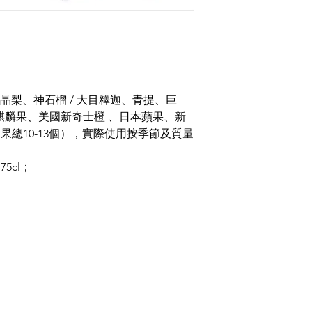
晶梨、神石榴 / 大目釋迦、青提、巨
麒麟果、美國新奇士橙 、日本蘋果、新
水果總10-13個），實際使用按季節及質量
 75cl；