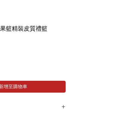
紅酒果籃精裝皮質禮籃
新增至購物車
應而有出現短缺問題，會以同等價值
體外觀和值價。