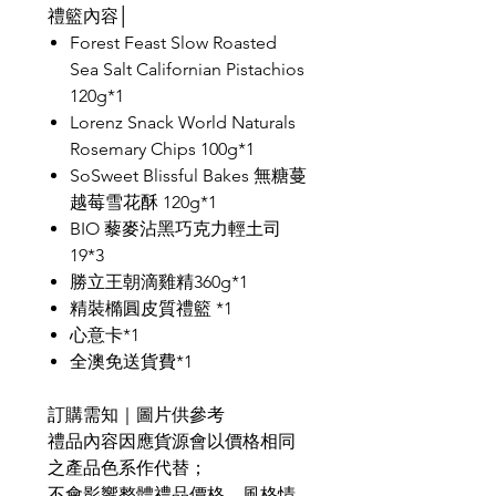
禮籃內容│
Forest Feast Slow Roasted
Sea Salt Californian Pistachios
120g*1
Lorenz Snack World Naturals
Rosemary Chips 100g*1
SoSweet Blissful Bakes 無糖蔓
越莓雪花酥 120g*1
BIO 藜麥沾黑巧克力輕土司
19*3
勝立王朝滴雞精360g*1
精裝橢圓皮質禮籃 *1
心意卡*1
全澳免送貨費*1
訂購需知｜圖片供參考
禮品內容因應貨源會以價格相同
之產品色系作代替；
不會影響整體禮品價格、風格情