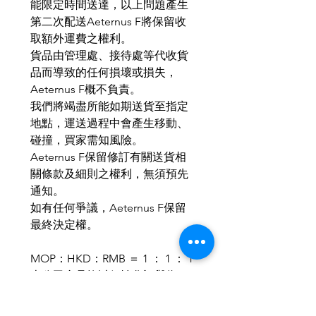
能限定時間送達，以上問題產生
第二次配送Aeternus F將保留收
取額外運費之權利。
貨品由管理處、接待處等代收貨
品而導致的任何損壞或損失，
Aeternus F概不負責。
我們將竭盡所能如期送貨至指定
地點，運送過程中會產生移動、
碰撞，買家需知風險。
Aeternus F保留修訂有關送貨相
關條款及細則之權利，無須預先
通知。
如有任何爭議，Aeternus F保留
最終決定權。
MOP：HKD：RMB ＝ 1 ： 1 ： 1
本公司產品均以個性化訂與為
主，歡迎小批量、商務訂製。