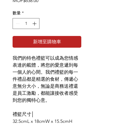
價
MOP$638.00
格
數量
*
新增至購物車
我們的特色禮籃可以成為您情感
表達的載體，將您的愛意遞到每
一個人的心間。我們禮籃的每一
件禮品都是精選的食材，傳遞心
意無分大小，無論是商務送禮還
是員工激勵，都能讓接收者感受
到您的獨特心意。
禮籃尺寸│
32.5cmL x 18cmW x 15.5cmH