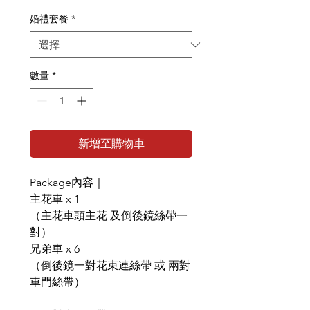
格
婚禮套餐
*
數量
*
新增至購物車
Package內容｜
主花車 x 1
（主花車頭主花 及倒後鏡絲帶一
對）
兄弟車 x 6
（倒後鏡一對花束連絲帶 或 兩對
車門絲帶）