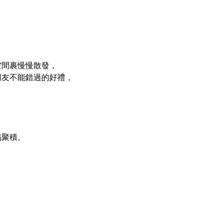
空間裹慢慢散發，
朋友不能錯過的好禮，
，
，
易聚積。