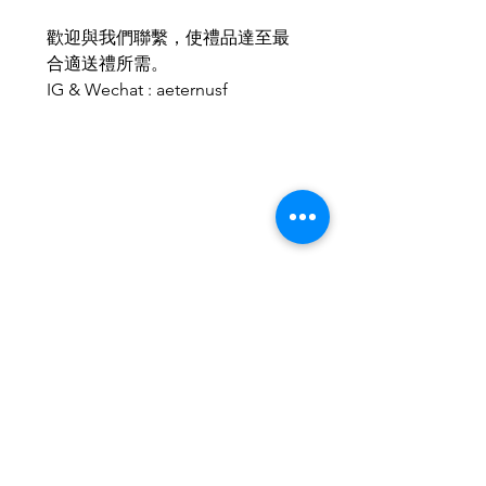
歡迎與我們聯繫，使禮品達至最
合適送禮所需。
IG & Wechat : aeternusf
相關產品
2026新款
2026新款