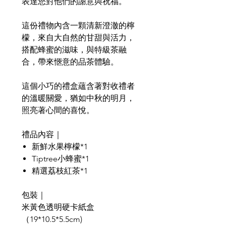
表達您對他們的謝意與祝福。
這份禮物內含一顆清新澄澈的檸
檬，來自大自然的甘甜與活力，
搭配蜂蜜的滋味，與特級茶融
合，帶來愜意的品茶體驗。
這個小巧的禮盒蘊含著對收禮者
的溫暖關愛，猶如中秋的明月，
照亮著心間的喜悅。
禮品內容｜
新鮮水果檸檬*1
Tiptree小蜂蜜*1
精選荔枝紅茶*1
包裝｜
米黃色透明硬卡紙盒
（19*10.5*5.5cm)