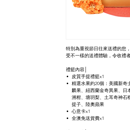
特別為重視節日往來送禮的您
受不一樣的送禮體驗，令收禮
禮籃內容│
皮質手提禮籃x1
精選水果約20個：美國新
麟果、紐西蘭金奇異果、日
洲柑、塘玥梨、土耳奇神石
提子、陸奧蘋果
心意卡x1
全澳免送貨費x1