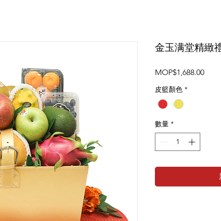
金玉满堂精緻
價
MOP$1,688.00
格
皮籃顏色
*
數量
*