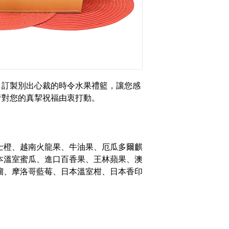
，訂製別出心裁的時令水果禮籃，讓您感
者對您的真挈祝福由衷打動。
奇士橙、越南火龍果、牛油果、厄瓜多爾麒
本溫室蜜瓜、進口百香果、王林蘋果、澳
榴、摩洛哥藍莓、日本溫室柑、日本香印