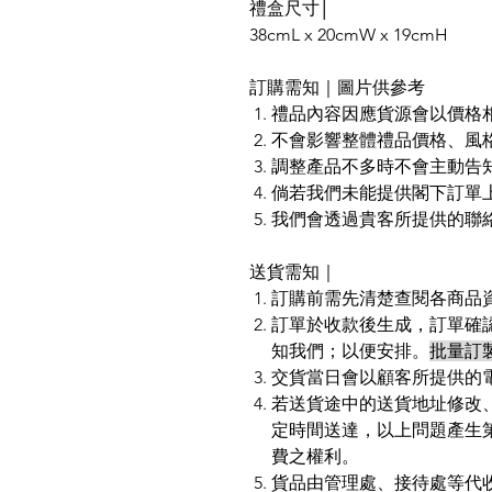
禮盒尺寸│
38cmL x 20cmW x 19cmH
訂購需知｜圖片供參考
禮品內容因應貨源會以價格
不會影響整體禮品價格、風
調整產品不多時不會主動告
倘若我們未能提供閣下訂單
我們會透過貴客所提供的聯
送貨需知｜
訂購前需先清楚查閱各商品
訂單於收款後生成，訂單確
知我們；以便安排。
批量訂
交貨當日會以顧客所提供的
若送貨途中的送貨地址修改
定時間送達，以上問題產生第二
費之權利。
貨品由管理處、接待處等代