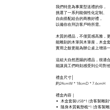
我們特意為事業型送禮的你，
挑選了一系列能個性化定制、
自由搭配組合的商務好禮，
以備你在拜訪客戶時所需。
木質的禮品，不僅質感高雅，
能雕刻的木筆與木筆座，木盒套
實用之餘更能為辦公桌上增添
這組大自然恩賜的禮品，很適
能讓員工們時刻感受到公司對
禮盒尺寸│
約24cmW * 18cmD * 7.6cmH
禮盒內容｜
木盒套裝USB*1 (含客製雕刻*
隨身木質氣墊梳*1 (含客製雕刻