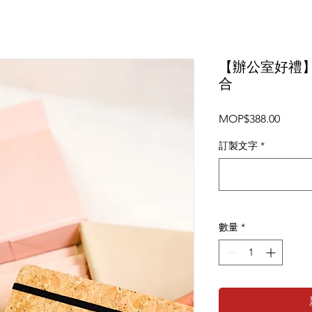
【辦公室好禮】
合
價
MOP$388.00
格
訂製文字
*
數量
*