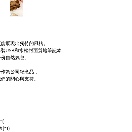
更能展現出獨特的風格。
裝USB和水松封面質地筆記本，
一份自然氣息。
合作為公司紀念品，
他們的關心與支持。
1)
*1)