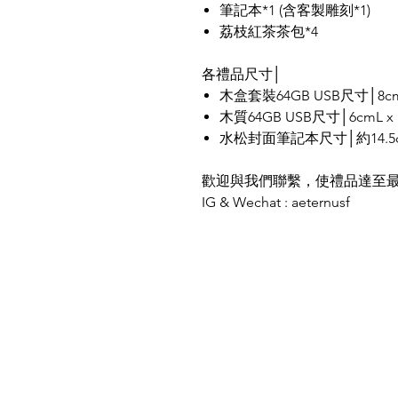
筆記本*1 (含客製雕刻*1)
荔枝紅茶茶包*4
各禮品尺寸│
木盒套裝64GB USB尺寸│8cmL
木質64GB USB尺寸│6cmL x 1
水松封面筆記本尺寸│約14.5cmW 
歡迎與我們聯繫，使禮品達至
IG & Wechat : aeternusf