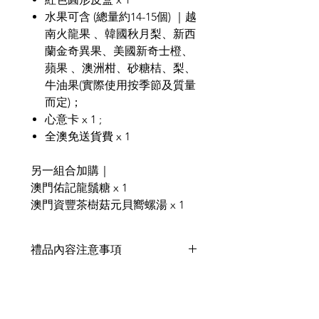
水果可含 (總量約14-15個) ｜越
南火龍果 、韓國秋月梨、新西
蘭金奇異果、美國新奇士橙、
蘋果 、澳洲柑、砂糖桔、梨、
牛油果(實際使用按季節及質量
而定)；
心意卡 x 1 ;
全澳免送貨費 x 1
另一組合加購｜
澳門佑記龍鬚糖 x 1
澳門資豐茶樹菇元貝嚮螺湯 x 1
禮品內容注意事項
禮品內容或因季節供應而有出現短缺
問題，會以同等價值產品代替，不影
響整體外觀和值價。