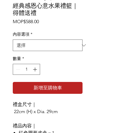
經典感恩心意水果禮籃｜
得體送禮
價
MOP$588.00
格
內容選項
*
數量
*
新增至購物車
禮盒尺寸｜
22cm (H) x Dia. 29cm
禮品內容｜
紅色圓形皮盒 x 1