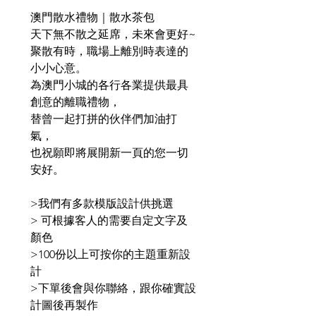
澳門散水禮物｜散水茶包
天下無不散之延席，未來會更好~
聚散有時，職場上離別時表達的
小小心意。
為澳門小城的各行各業提供最具
創意的離職禮物，
替曾一起打拼的伙伴們加油打
氣，
也祝願即將展開新一頁的您一切
安好。
>我們有多款模版設計供挑選
> 可根據客人的需要自定文字及
顏色
>100份以上可按你的主題重新設
計
>下單後會與你聯絡，跟你確實設
計圖後再製作