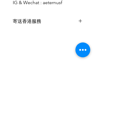
IG & Wechat : aeternusf
寄送香港服務
此產品可以寄香港🇭🇰 ，香港客戶
可以於支付時在備註內填上
收件人
姓名、電話及詳細地址
葡幣：香港 1:1
我們將提供中國銀行香港之付款帳
戶供客戶支付
相關產品
運費以50個為例約HKD30
2026新款
2026新款