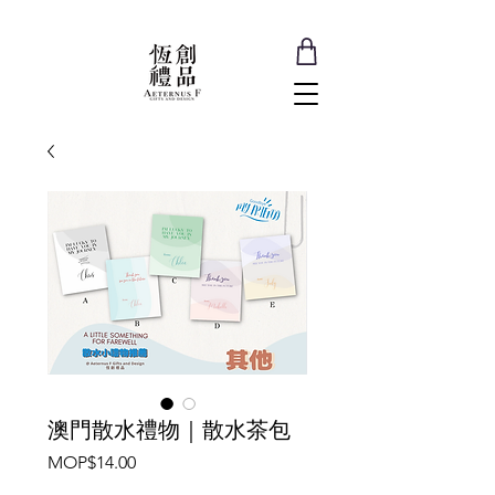
澳門散水禮物｜散水茶包
價
MOP$14.00
格