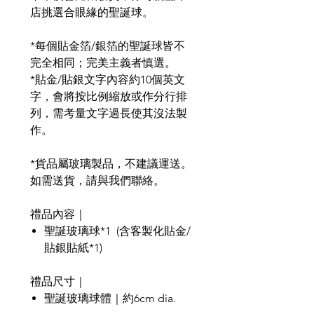
店挑選合眼緣的聖誕球。
*
每個貼金箔/銀箔的聖誕球皆不
完全相同；完美主義者慎選。
*
貼金/貼銀文字內容約10個英文
字，會將按比例縮放或作分行排
列，需考量文字過長使其沒法製
作。
*貨品屬玻璃製品，不建議運送。
如需送貨，請與我們聯絡。
禮品內容｜
聖誕玻璃球*1 (含客製化貼金/
貼銀貼紙*1)
禮品尺寸｜
聖誕玻璃球體｜約6cm dia.