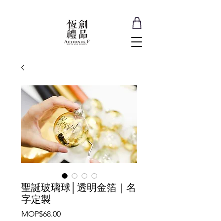
聖誕玻璃球│透明金箔｜名
字定製
價
MOP$68.00