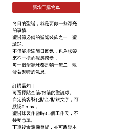
新增至購物車
冬日的聖誕，就是要做一些漂亮
的事情...
聖誕節必備的聖誕裝飾之一：聖
誕球。
不僅能增添節日氣氛，也為您帶
來不一樣的觀感感受，
每一個聖誕球都是獨一無二，散
發著獨特的氣息。
訂購需知｜
可選擇貼金箔/銀箔的聖誕球。
自定義客製化貼金/貼銀文字，可
默認X'mas 。
聖誕球製作需時3-5個工作天，不
接受急單。
下單後會隨機發貨，亦可親臨本