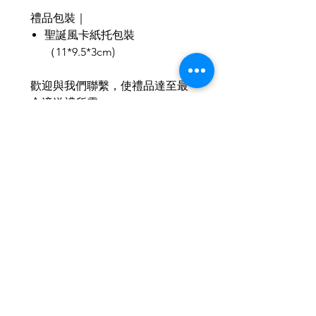
禮品包裝｜
聖誕風卡紙托包裝
（11*9.5*3cm)
歡迎與我們聯繫，使禮品達至最
合適送禮所需。
IG & Wechat : aeternusf
相關產品
2026新款
2026新款