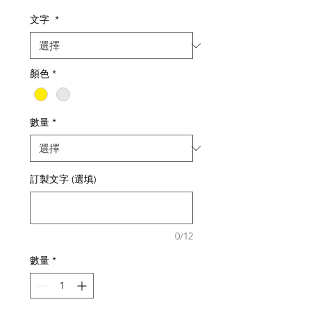
格
文字
*
顏色
*
數量
*
訂製文字 (選填)
0/12
數量
*