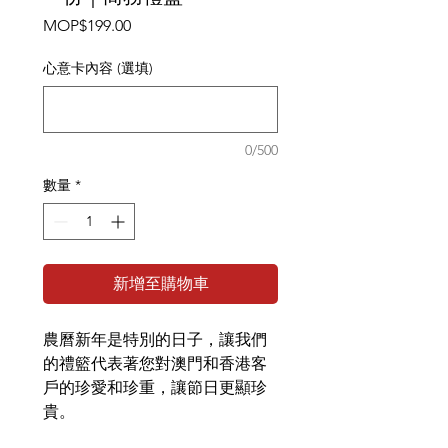
價
MOP$199.00
格
心意卡內容 (選填)
0/500
數量
*
新增至購物車
農曆新年是特別的日子，讓我們
的禮籃代表著您對澳門和香港客
戶的珍愛和珍重，讓節日更顯珍
貴。