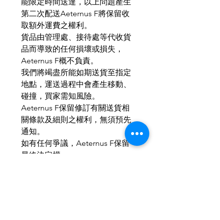
能限定時間送達，以上問題產生
第二次配送Aeternus F將保留收
取額外運費之權利。
貨品由管理處、接待處等代收貨
品而導致的任何損壞或損失，
Aeternus F概不負責。
我們將竭盡所能如期送貨至指定
地點，運送過程中會產生移動、
碰撞，買家需知風險。
Aeternus F保留修訂有關送貨相
關條款及細則之權利，無須預先
通知。
如有任何爭議，Aeternus F保留
最終決定權。
MOP：HKD：RMB ＝ 1 ： 1 ： 1
本公司產品均以個性化訂與為
主，歡迎小批量、商務訂製。