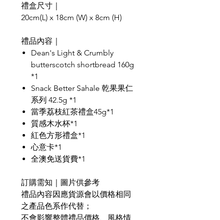
禮盒尺寸｜
20cm(L) x 18cm (W) x 8cm (H)
禮品內容｜
Dean's Light & Crumbly
butterscotch shortbread 160g
*1
Snack Better Sahale 乾果果仁
系列 42.5g *1
當季荔枝紅茶禮盒45g*1
質感木水杯*1
紅色方形禮盒*1
心意卡*1
全澳免送貨費*1
訂購需知｜圖片供參考
禮品內容因應貨源會以價格相同
之產品色系作代替；
不會影響整體禮品價格、風格情