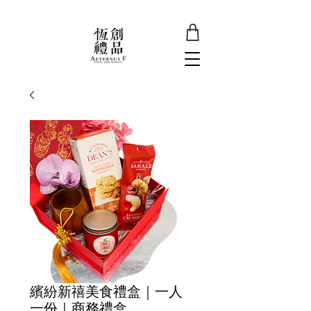
繽紛新禧美食禮盒｜一人
一份｜商務禮盒