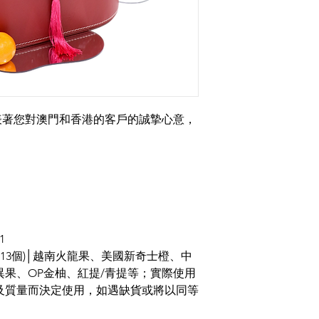
表著您對澳門和香港的客戶的誠摯心意，
1
-13個)│越南火龍果、美國新奇士橙、中
果、OP金柚、紅提/青提等；實際使用
及質量而決定使用，如遇缺貨或將以同等