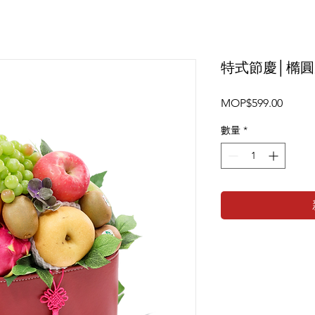
特式節慶│橢
價
MOP$599.00
格
數量
*