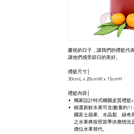
慶祝的日子，讓我們的禮籃代
讓他們感受節日的美好。
禮籃尺寸│
30cmL x 20cmW x 15cmH
禮籃內容│
獨家設計特式橢圓皮質禮籃x
精選新鮮水果可含(數量約11
國富士蘋果、水晶梨、綠奇異
之水果將按照當季供應情況
價位水果替代。