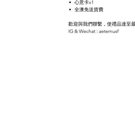
心意卡x1
全澳免送貨費
歡迎與我們聯繫，使禮品達至
IG & Wechat : aeternusf