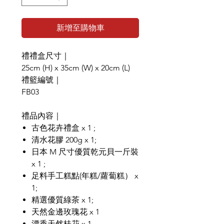
新增至購物車
禮禮盒尺寸｜
25cm (H) x 35cm (W) x 20cm (L)
禮籃編號｜
FB03
禮品內容｜
古色花卉禮盒 x 1 ;
清水花膠 200g x 1;
日本 M 尺寸優質乾元貝一斤裝
x 1 ;
足料手工糕點(年糕/蘿蔔糕） x
1;
精選優質綠茶 x 1;
天然金邊玫瑰花 x 1
漂香天然桂花 x 1