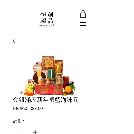
金銀滿屋新年禮籃海味元
價
MOP$2,388.00
格
數量
*