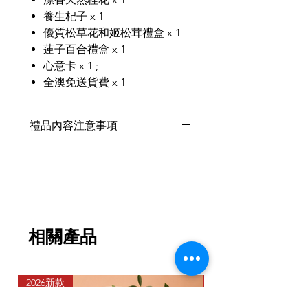
養生杞子 x 1
優質松草花和姬松茸禮盒 x 1
蓮子百合禮盒 x 1
心意卡 x 1 ;
全澳免送貨費 x 1
禮品內容注意事項
禮品內容或因季節供應而有出現短缺
問題，會以同等價值產品代替，不影
響整體外觀和值價。
相關產品
2026新款
2026新款