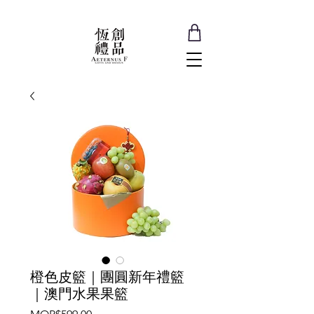
橙色皮籃｜團圓新年禮籃
｜澳門水果果籃
價