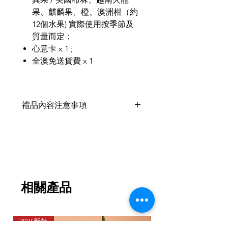
果、麒麟果、橙、澳洲柑（約
12個水果) 實際使用按季節及
質量而定；
心意卡 x 1 ;
全澳免送貨費 x 1
禮品內容注意事項
禮品內容或因季節供應而有出現短缺
問題，會以同等價值產品代替，不影
響整體外觀和值價。
相關產品
2026新款
2026新款