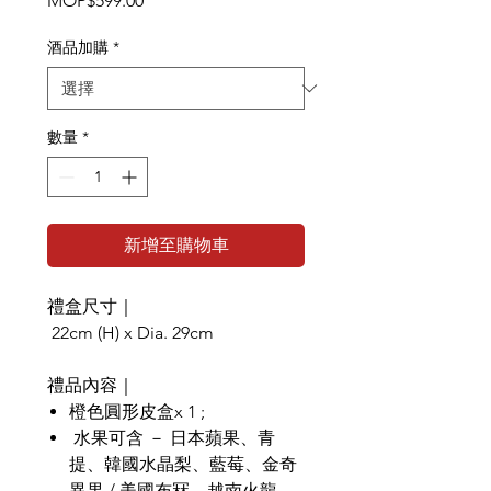
MOP$599.00
格
酒品加購
*
數量
*
新增至購物車
禮盒尺寸｜
22cm (H) x Dia. 29cm
禮品內容｜
橙色圓形皮盒x 1 ;
水果可含 － 日本蘋果、青
提、韓國水晶梨、藍莓、金奇
異果 / 美國布冧、越南火龍