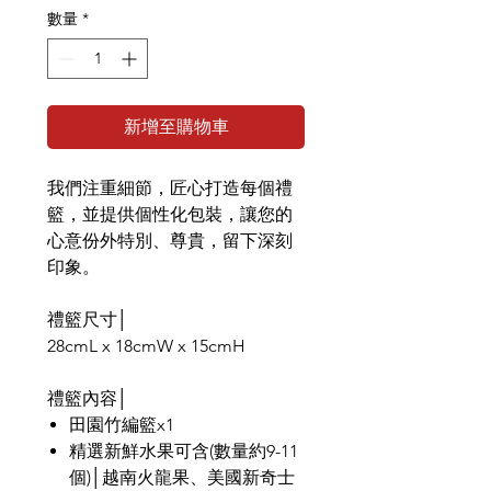
數量
*
新增至購物車
我們注重細節，匠心打造每個禮
籃，並提供個性化包裝，讓您的
心意份外特別、尊貴，留下深刻
印象。
禮籃尺寸│
28cmL x 18cmW x 15cmH
禮籃內容│
田園竹編籃x1
精選新鮮水果可含(數量約9-11
個)│越南火龍果、美國新奇士