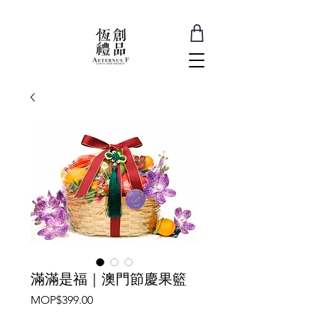
滿滿是福｜澳門節慶果籃
價
MOP$399.00
格