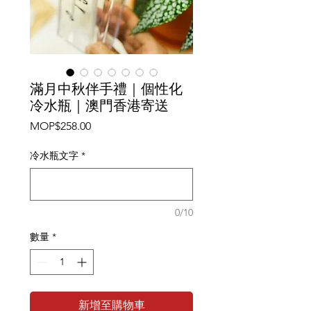
滿月中秋伴手禮｜個性化
冷水瓶｜澳門香港寄送
價
MOP$258.00
格
冷水瓶文字
*
0/10
數量
*
新增至購物車