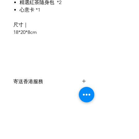
精選紅茶隨身包 *2
心意卡 *1
尺寸｜
18*20*8cm
寄送香港服務
此產品 +HKD10 可以寄香港🇭🇰
，香港客戶可以於支付時在備註內
填上
收件人姓名、電話及詳細地址
葡幣：香港 1:1
請於付款時自行加上 HKD10 於單
相關產品
件作品的總價上
我們將提供中國銀行香港之付款帳