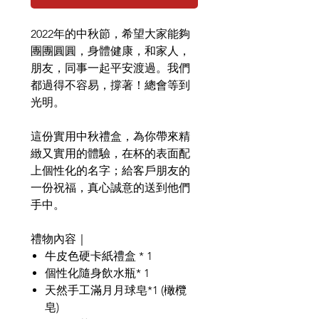
2022年的中秋節，希望大家能夠
團團圓圓，身體健康，和家人，
朋友，同事一起平安渡過。我們
都過得不容易，撐著！總會等到
光明。
這份實用中秋禮盒，為你帶來精
緻又實用的體驗，在杯的表面配
上個性化的名字；給客戶朋友的
一份祝福，真心誠意的送到他們
手中。
禮物內容｜
牛皮色硬卡紙禮盒 * 1
個性化隨身飲水瓶* 1
天然手工滿月月球皂*1 (橄欖
皂)