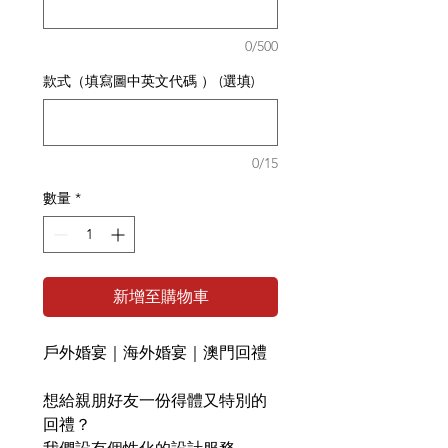
0/500
款式（填寫圖中英文代碼 ） (選填)
0/15
數量
*
新增至購物車
戶外婚宴｜海外婚宴｜澳門回禮
想給親朋好友一份得體又特別的
回禮？