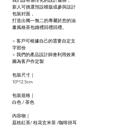
我們設有個性化的設計服務，
新人可挑選預設模版或參與設計
包裝封面，
打造出獨一無二的專屬於您的油
畫風格茶包婚禮回禮回禮。
>
客戶可根據自己的需要自定文
字部份
>
我們的產品設計師會利用效果
圖為客戶作定製
包裝尺寸｜
10*12.5cm
包裝規格｜
白色 / 茶色
內容物｜
荔枝紅茶/ 桂花玄米茶 /咖啡掛耳