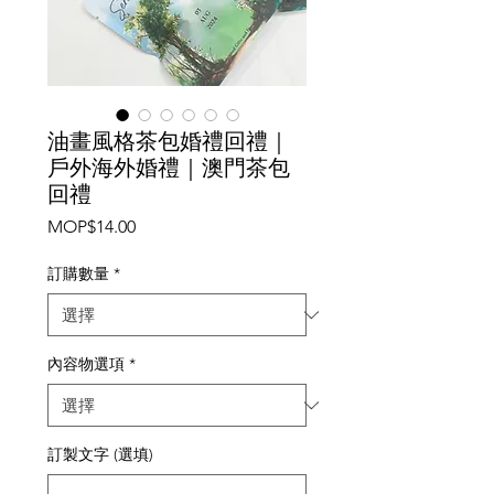
油畫風格茶包婚禮回禮｜
戶外海外婚禮｜澳門茶包
回禮
價
MOP$14.00
格
訂購數量
*
內容物選項
*
訂製文字 (選填)