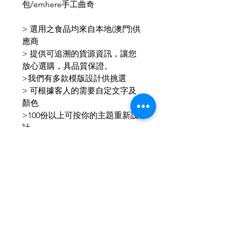
包/emhere手工曲奇
>
選用之食品均來自本地(澳門)供
應商
>
提供可追溯的貨源資訊，讓您
放心選購，具品質保證。
>我們有多款模版設計供挑選
> 可根據客人的需要自定文字及
顏色
>100份以上可按你的主題重新設
計
>下單後會與你聯絡，跟你確實設
計圖後再製作
IG & Wechat : aeternusf