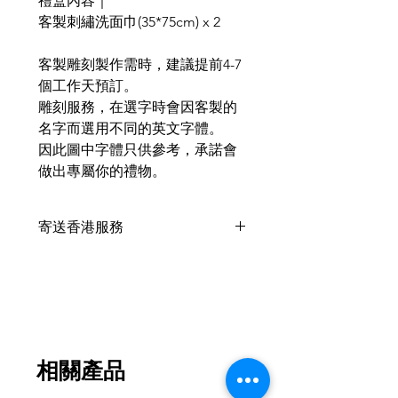
禮盒內容｜
客製刺繡洗面巾(35*75cm) x 2
客製雕刻製作需時，建議提前4-7
個工作天預訂。
雕刻服務，在選字時會因客製的
名字而選用不同的英文字體。
因此圖中字體只供參考，承諾會
做出專屬你的禮物。
寄送香港服務
此產品 +HKD10 可以寄香港🇭🇰
，香港客戶可以於支付時在備註內
填上
收件人姓名、電話及詳細地址
葡幣：香港 1:1
請於付款時自行加上 HKD10 於單
件作品的總價上
相關產品
我們將提供中國銀行香港之付款帳
戶供客戶支付