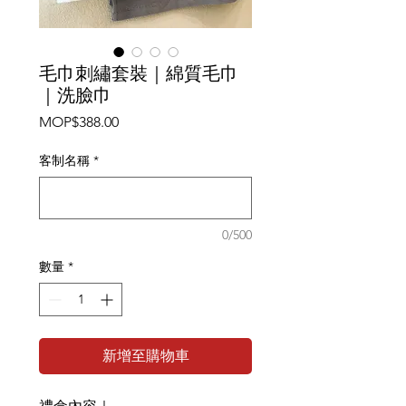
毛巾刺繡套裝｜綿質毛巾
｜洗臉巾
價
MOP$388.00
格
客制名稱
*
0/500
數量
*
新增至購物車