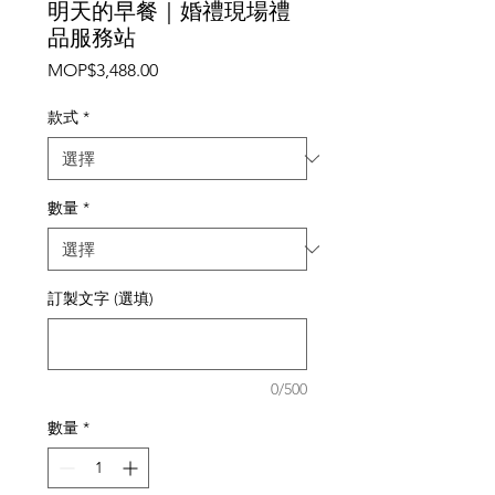
明天的早餐｜婚禮現場禮
品服務站
價
MOP$3,488.00
格
款式
*
數量
*
訂製文字 (選填)
0/500
數量
*