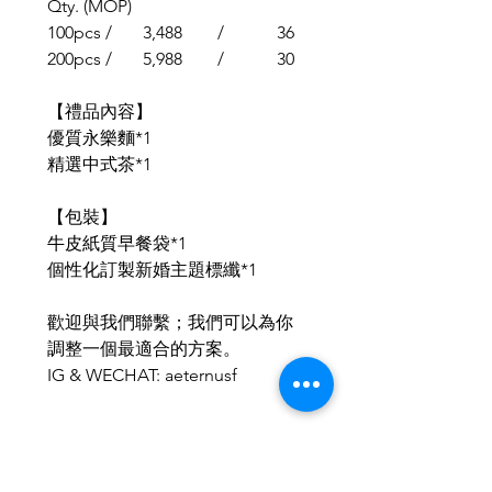
Qty. (MOP)
100pcs / 3,488 / 36
200pcs / 5,988 / 30
【禮品內容】
優質永樂麵*1
精選中式茶*1
【包裝】
牛皮紙質早餐袋*1
個性化訂製新婚主題標纖*1
歡迎與我們聯繫；我們可以為你
調整一個最適合的方案。
IG & WECHAT: aeternusf