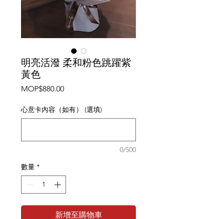
明亮活潑 柔和粉色跳躍紫
黃色
價
MOP$880.00
格
心意卡內容（如有） (選填)
0/500
數量
*
新增至購物車