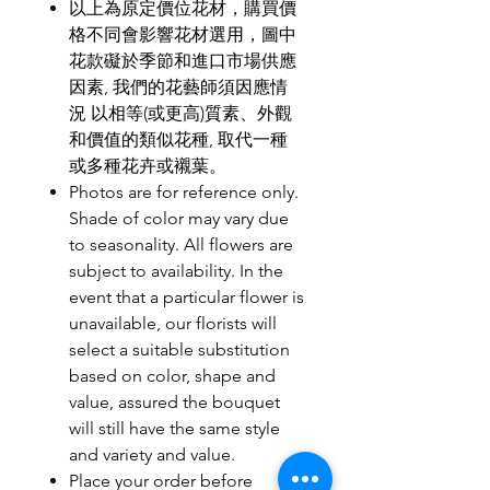
以上為原定價位花材，購買價
格不同會影響花材選用，圖中
花款礙於季節和進口市場供應
因素, 我們的花藝師須因應情
況 以相等(或更高)質素、外觀
和價值的類似花種, 取代一種
或多種花卉或襯葉。
Photos are for reference only.
Shade of color may vary due
to seasonality. All flowers are
subject to availability. In the
event that a particular flower is
unavailable, our florists will
select a suitable substitution
based on color, shape and
value, assured the bouquet
will still have the same style
and variety and value.
Place your order before