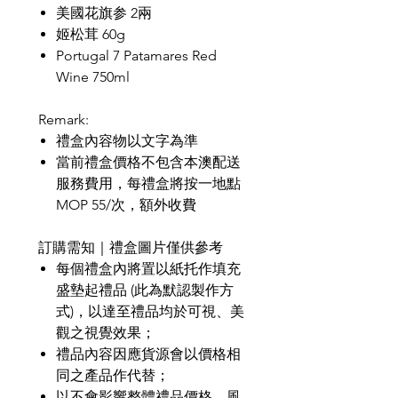
美國花旗参 2兩
姬松茸 60g
Portugal 7 Patamares Red
Wine 750ml
Remark:
禮盒內容物以文字為準
當前禮盒價格不包含本澳配送
服務費用，每禮盒將按一地點
MOP 55/次，
額外收費
訂購需知｜禮盒圖片僅供參考
每個禮盒內將置以紙托作填充
盛墊起禮品
(
此為默認製作方
式
)
，以達至禮品均於可視、美
觀之視覺效果；
禮品內容因應貨源會以價格相
同之產品作代替；
以不會影響整體禮品價格、風