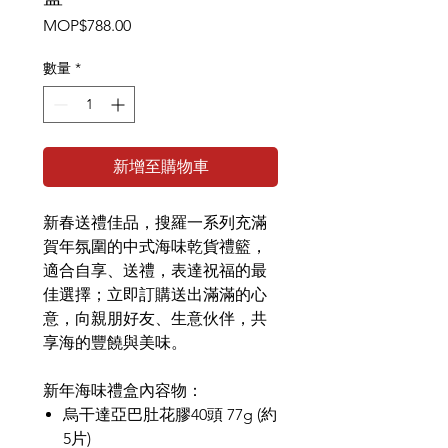
價
MOP$788.00
格
數量
*
新增至購物車
新春送禮佳品，搜羅一系列充滿
賀年氛圍的中式海味乾貨禮籃，
適合自享、送禮，表達祝福的最
佳選擇；立即訂購送出滿滿的心
意，向親朋好友、生意伙伴，共
享海的豐饒與美味。
新年海味禮盒內容物：
烏干達亞巴肚花膠40頭 77g (約
5片)