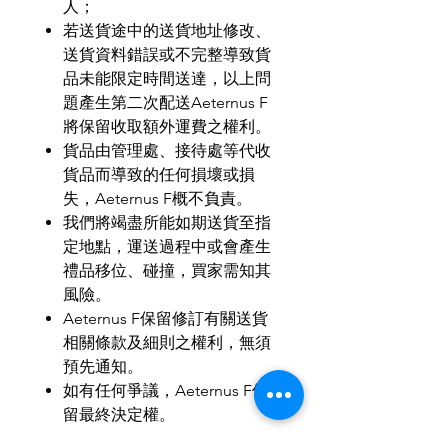
人；
若送貨途中的送貨地址修改、
送貨資料錯誤或不完整導致貨
品未能限定時間送達，以上問
題產生第二次配送
Aeternus F
將保留收取額外運費之權利。
貨品由管理處、接待處等代收
貨品而導致的任何損壞或損
失，
Aeternus F
概不負責。
我們將竭盡所能如期送貨至指
定地點，運送過程中或會產生
禮品移位、碰撞，買家需知其
風險。
Aeternus F
保留修訂有關送貨
相關條款及細則之權利，無須
預先通知。
如有任何爭議，
Aeternus F
保
留最終決定權。