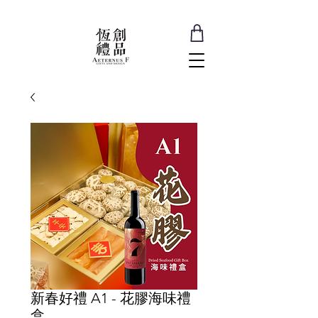
新春好禮 A1 - 花膠海味禮
盒