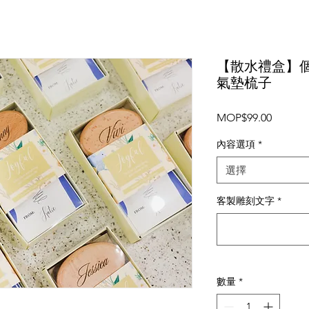
【散水禮盒】
氣墊梳子
價
MOP$99.00
格
內容選項
*
選擇
客製雕刻文字
*
數量
*