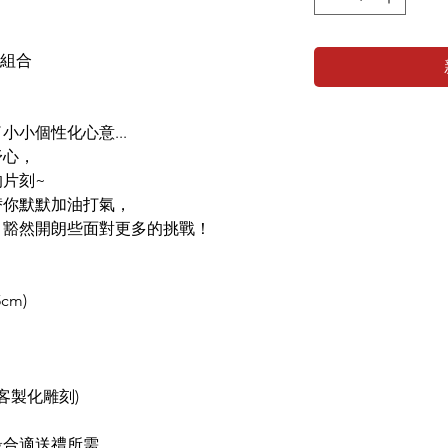
品組合
小個性化心意...
舒心，
片刻~
替你默默加油打氣，
，豁然開朗些面對更多的挑戰！
5cm)
含客製化雕刻)
最合適送禮所需。