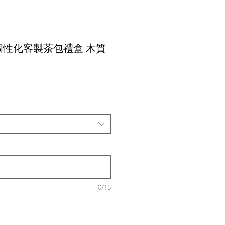
個性化客製茶包禮盒 木質
0/15