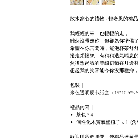
散水窩心的禮物 - 輕奢風的禮
我輕輕的來，也輕輕的走，
雖然沒帶走你，但卻為你準備了小
希望在你苦悶時，能泡杯茶舒
撥走煩惱絲，有稍稍透氣喘息的
然後想起我的聲線仍猶在耳邊
想起我的笑容能令你沒那壓抑
包裝｜
米色透明硬卡紙盒（19*10.5*5.
禮品內容｜
茶包 * 4
個性化木質氣墊梳子 x 1 (
歡迎與我們聯繫，使禮品達至