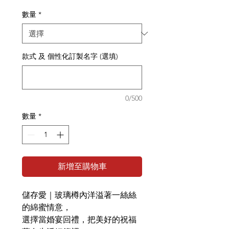
格
數量
*
款式 及 個性化訂製名字 (選填)
0/500
數量
*
新增至購物車
儲存愛｜玻璃樽內洋溢著一絲絲
的綿蜜情意，
選擇當婚宴回禮，把美好的祝福