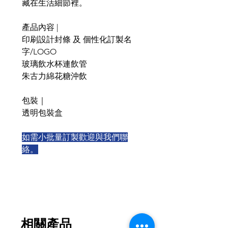
藏在生活細節裡。
產品內容 |
印刷設計封條 及 個性化訂製名
字/LOGO
玻璃飲水杯連飲管
朱古力綿花糖沖飲
包裝｜
透明包裝盒
如需小批量訂製歡迎與我們聯
絡。
相關產品