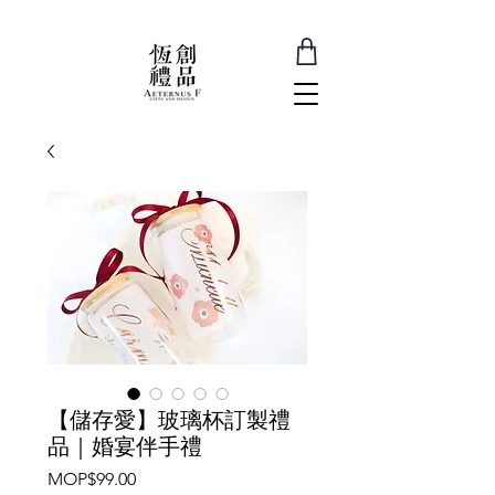
【儲存愛】玻璃杯訂製禮
品｜婚宴伴手禮
價
MOP$99.00