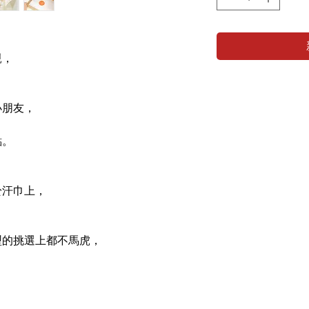
親
，
小朋友，
點。
於汗巾上，
型的挑選上都不馬虎，