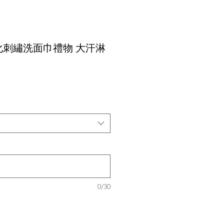
化刺繡洗面巾禮物 大汗淋
0/30