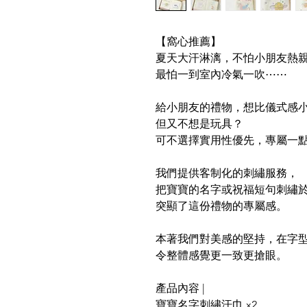
【窩心推薦】
夏天大汗淋漓，
不怕
小朋友熱
最
怕
一到
室內冷氣
一吹⋯⋯
給小朋友的禮物，想比儀式感
但又不想是玩具？
可不選擇實用性優先，專屬一
我們提供客制化的刺繡服務，
把寶寶的名字或祝福短句刺繡
突顯了這份禮物的專屬感。
本著我們對美感的堅持，在字
令整體感覺更一致更搶眼。
產品內容 |
寶寶名字刺繡汗巾 x2