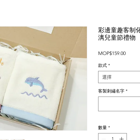
彩邊童趣客制
漓兒童節禮物
價
MOP$159.00
格
款式
*
選擇
客製刺繡名字
*
數量
*