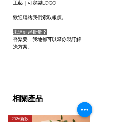
工藝｜可定製LOGO
歡迎聯絡我們索取報價。
未達到起批量？
吾緊要，我地都可以幫你製訂解
決方案。
相關產品
2026新款
2026新款