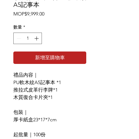
A5記事本
價
MOP$9,999.00
格
數量
*
新增至購物車
禮品內容｜
PU軟木紋A5記事本 *1
推拉式皮革行李牌*1
木質復合卡片夾*1
包裝｜
厚卡紙盒23*17*7cm
起批量｜100份