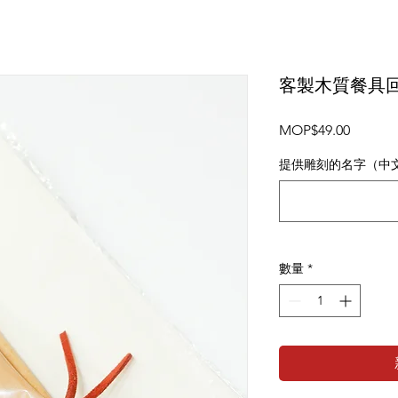
客製木質餐具
價
MOP$49.00
格
提供雕刻的名字（中文
數量
*