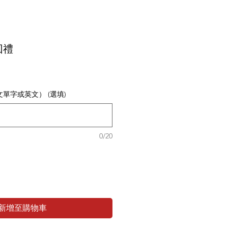
回禮
單字或英文） (選填)
0/20
新增至購物車