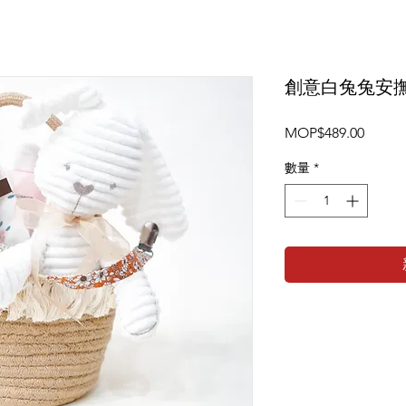
創意白兔兔安撫
價
MOP$489.00
格
數量
*