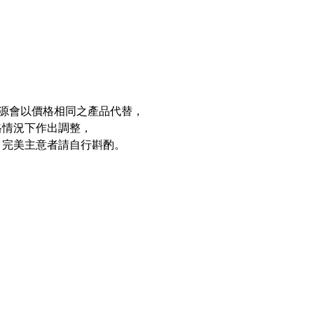
因應貨源會以價格相同之產品代替，
格情況下作出調整，
，完美主意者請自行斟酌。