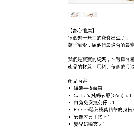
【窩心推薦】
每個獨一無二的寶寶出生了，
萬千寵愛，給他們最適合的最
我們是寶寶的媽媽，在選擇各
產品的材質、用料、每個歲月
產品內容 |
編織手提藤籃
Carter's 純綿衣服(0-6m) x 1
白兔兔安撫公仔 x 1
Pigeon嬰兒桃葉精華爽身粉水 (
安撫木質手搖 x 1
嬰兒奶嘴夾 x 1