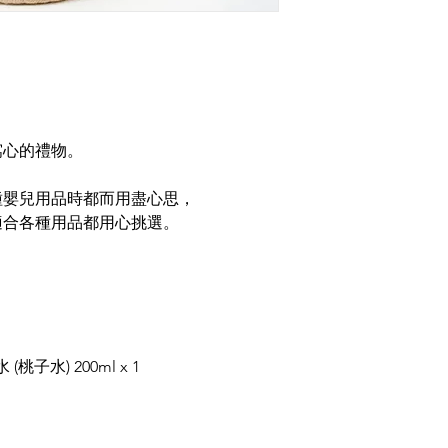
窩心的禮物。
種嬰兒用品時都而用盡心思，
適合各種用品都用心挑選。
桃子水) 200ml x 1