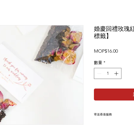
婚慶回禮玫瑰
標籤】
價
MOP$16.00
格
數量
*
寄送香港服務
此產品 +HKD10
付時在備註內填