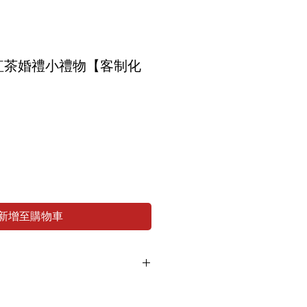
紅茶婚禮小禮物【客制化
新增至購物車
 可以寄香港🇭🇰 ，香港客戶可以於支
上
收件人姓名、電話及詳細地址