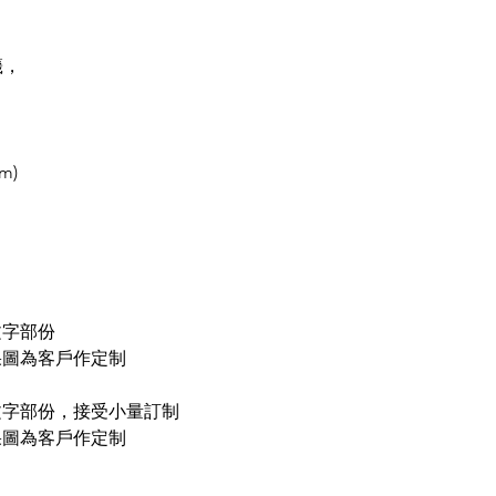
葡幣：香港 1:1
請於付款時自行加上
我們將提供中國銀
籤，
m)
文字部份
果圖為客戶作定制
文字部份，接受小量訂制
果圖為客戶作定制