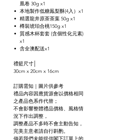
凰卷 30g x1
本地製作低糖鳯梨酥(4入）x1
精選龍井原茶茶葉 50g x1
樽裝琥珀合桃150g x1
質感木杯套套 (含個性化元素)
x1
含全澳配送x1
禮籃尺寸│
30cm x 20cm x 16cm
訂購需知｜圖片供參考
禮品內容因應貨源會以價格相同
之產品色系作代替；
不會影響整體禮品價格、風格情
況下作出調整，
調整產品不多時不會主動告知，
完美主意者請自行斟酌。
倘若我們未能提供閣下訂單上的