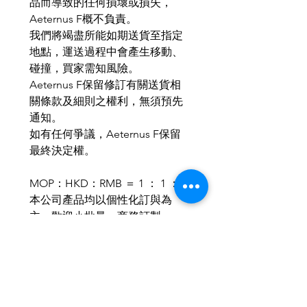
品而導致的任何損壞或損失，
Aeternus F概不負責。
我們將竭盡所能如期送貨至指定
地點，運送過程中會產生移動、
碰撞，買家需知風險。
Aeternus F保留修訂有關送貨相
關條款及細則之權利，無須預先
通知。
如有任何爭議，Aeternus F保留
最終決定權。
MOP：HKD：RMB ＝ 1 ： 1 ： 1
本公司產品均以個性化訂與為
主，歡迎小批量、商務訂製。
歡迎與我們聯繫，使禮品達至最
合適送禮所需。
IG & Wechat : aeternusf