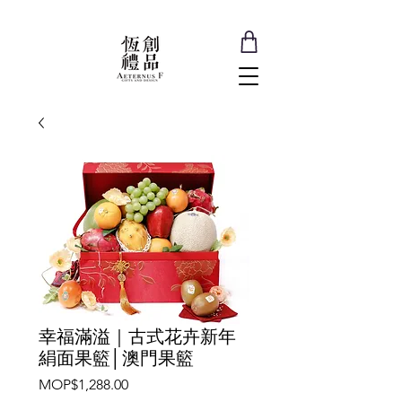
幸福滿溢｜古式花卉新年
絹面果籃│澳門果籃
價
MOP$1,288.00