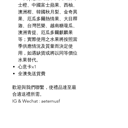
士橙、中國富士蘋果、西柚、
澳洲柑、韓國秋月梨、金奇異
果、厄瓜多爾熱情果、大目釋
迦、台灣芭樂、越南糖瓏瓜、
澳洲青提、厄瓜多爾麒麟果
等；實際使用之水果將按照當
季供應情況及質量而決定使
用，如遇缺貨或將以同等價位
水果替代。
心意卡x1
全澳免送貨費
歡迎與我們聯繫，使禮品達至最
合適送禮所需。
IG & Wechat : aeternusf