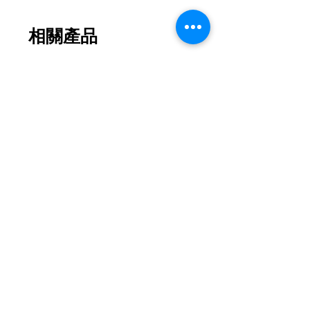
相關產品
2026新款
2026新款
【花月瓏巧】中秋東方美學款禮盒
【月影雕花】東方奢
價格
MOP$208.00