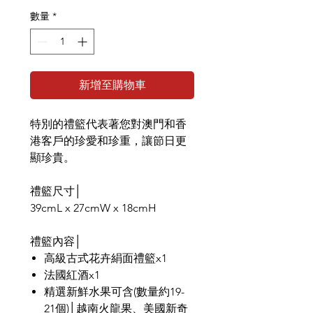
格
數量
*
新增至購物車
特別的禮籃代表著您對澳門和香
港客戶的珍愛和珍重，讓節日更
顯珍貴。
禮籃尺寸│
39cmL x 27cmW x 18cmH
禮籃內容│
高級古式花卉絹面禮籃x1
法國紅酒x1
精選新鮮水果可含(數量約19-
21個)│越南火龍果、美國新奇