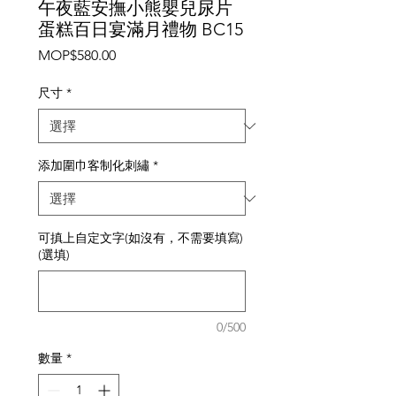
午夜藍安撫小熊嬰兒尿片
蛋糕百日宴滿月禮物 BC15
價
MOP$580.00
格
尺寸
*
添加圍巾客制化刺繡
*
可搷上自定文字(如沒有，不需要填寫)
(選填)
0/500
數量
*