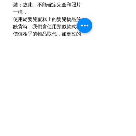
裝；故此，不能確定完全和照片
一樣，
使用於嬰兒蛋糕上的嬰兒物品於
缺貨時，我們會使用類似款式和
價值相乎的物品取代，如更改的
部份不多，我們不會主動告知，
主要以不影響該蛋糕的整體感覺
已定。
如有完美要求的客人，務必考慮
清楚才訂購；我們承諾用心安全
地製作蛋糕，但不承諾製作出和
圖片一模一樣的作品。
尿片數量或會多/少 1-3片，按實
際製作時的觀感而定。