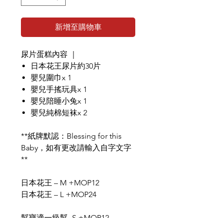
新增至購物車
尿片蛋糕內容 ｜
日本花王尿片約30片
嬰兒圍巾x 1
嬰兒手搖玩具x 1
嬰兒陪睡小兔x 1
嬰兒純棉短袜x 2
**紙牌默認：Blessing for this
Baby，如有更改請輸入自字文字
**
日本花王 – M +MOP12
日本花王 – L +MOP24
幫寶適一級幫- S +MOP12