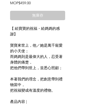
價
MOP$459.00
格
無庫存
【 給寶寶的祝福・給媽媽的感
謝】
寶寶來世上，他／她是萬千寵愛
的小天使；
而媽媽則是最偉大的人，忍受著
身體的痛楚，
把他們帶到世上，並悉心照顧；
本著我們的理念，把創意帶到禮
物當中，
把祝福變成有溫度的禮物。
產品內容 |