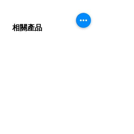
相關產品
2026新款
2026新款
【花月瓏巧】中秋東方美學款禮盒
【月影雕花】東方奢