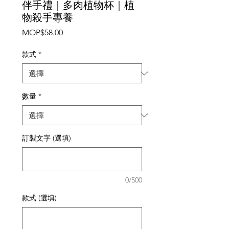
伴手禮｜多肉植物杯｜植
物殺手專養
價
MOP$58.00
格
款式
*
數量
*
訂製文字 (選填)
0/500
款式 (選填)