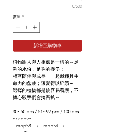
0/500
數量
*
新增至購物車
植物跟人與人相處是一樣的～足
夠的水份，足夠的養份；
相互陪伴與成長；一起栽種具生
命力的盆栽；讓愛得以延續～
選擇的植物都是較容易養護，不
擔心殺手們會搞吾掂～
30~50 pcs / 51~99 pcs / 100 pcs
or above
mop58 / mop54 /