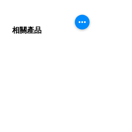
被免陽光直曬，隨時間越長，乾燥花
的顏色會變淺色；
一般可以存在1年或以上；
以上狀態因應花材與季節天氣有所不
相關產品
同；
需不定期地拍拍塵埃或用掃類工具為
乾燥花掃一掃塵。
以 防灰塵不段堆積，盡量安放於不潮
2026新款
2026新款
濕的位置；
忌放在窗台和接觸到水的地方；
帶蓋的作品更能有效地存放及維護乾
燥花的質量。