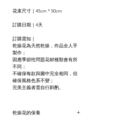
花束尺寸｜45cm * 50cm
訂購日期｜4天
訂購需知｜
乾燥花為天然乾燥，作品全人手
製作；
因應季節性問題花材種類會有所
不同；
不確保每款與圖中完全相同，但
確保風格色系不變；
完美主義者需自行斟酌。
乾燥花的保養
乾燥花喜歡乾燥的環境，乾燥後會保
留天然的顏色與形態；