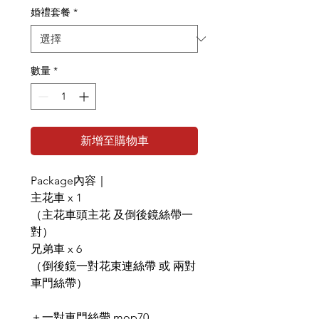
婚禮套餐
*
數量
*
新增至購物車
Package內容｜
主花車 x 1
（主花車頭主花 及倒後鏡絲帶一
對）
兄弟車 x 6
（倒後鏡一對花束連絲帶 或 兩對
車門絲帶）
＋一對車門絲帶 mop70