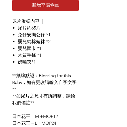
新增至購物車
尿片蛋糕內容 ｜
尿片約65片
兔仔安撫公仔 *1
嬰兒純棉短袜 *2
嬰兒圍巾 *1
木質手搖 *1
奶嘴夾*1
**紙牌默認：Blessing for this
Baby，如有更改請輸入自字文字
**
**如尿片之尺寸有所調整，請給
我們備註**
日本花王 – M +MOP12
日本花王 – L +MOP24