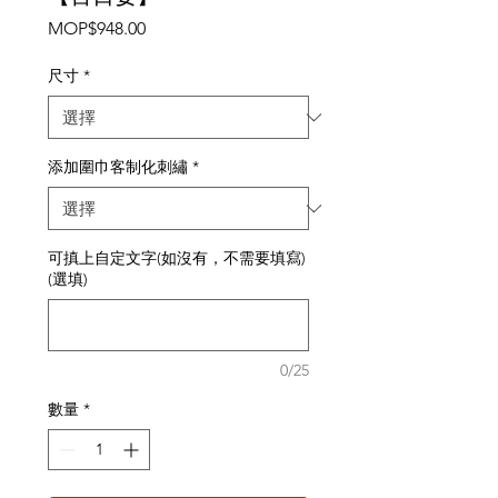
價
MOP$948.00
格
尺寸
*
添加圍巾客制化刺繡
*
可搷上自定文字(如沒有，不需要填寫)
(選填)
0/25
數量
*