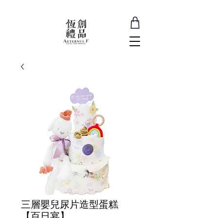
三層嬰兒尿片造型蛋糕
【百日宴】