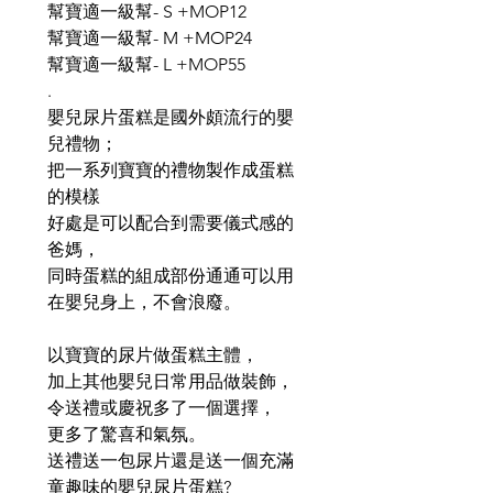
幫寶適一級幫- S +MOP12
幫寶適一級幫- M +MOP24
幫寶適一級幫- L +MOP55
.
嬰兒尿片蛋糕是國外頗流行的嬰
兒禮物；
把一系列寶寶的禮物製作成蛋糕
的模樣
好處是可以配合到需要儀式感的
爸媽，
同時蛋糕的組成部份通通可以用
在嬰兒身上，不會浪廢。
以寶寶的尿片做蛋糕主體，
加上其他嬰兒日常用品做裝飾，
令送禮或慶祝多了一個選擇，
更多了驚喜和氣氛。
送禮送一包尿片還是送一個充滿
童趣味的嬰兒尿片蛋糕?