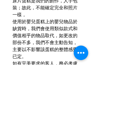
尿片蛋糕是我們的創作，人手包
裝；故此，不能確定完全和照片
一樣，
使用於嬰兒蛋糕上的嬰兒物品於
缺貨時，我們會使用類似款式和
價值相乎的物品取代，如更改的
部份不多，我們不會主動告知，
主要以不影響該蛋糕的整體感覺
已定。
如有完美要求的客人，務必考慮
清楚才訂購；我們承諾用心安全
地製作蛋糕，但不承諾製作出和
圖片一模一樣的作品。
尿片數量或會多/少 1-3片，按實
際製作時的觀感而定。