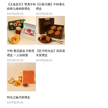
【玉兔迎月】尊貴中秋
【日晷月圓】中秋養生
經典九格糕餅禮盒
禮盒
價格
價格
MOP$299.00
MOP$258.00
中秋 繁花盛溢 月餅茶
【匠月時光盒】高質感
禮盒 一人份精選
木質禮盒
價格
價格
MOP$102.00
MOP$258.00
時光之輪月餅禮盒
價格
MOP$235.00