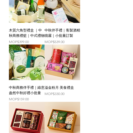
木質六角型禮盒 ｜中
中秋伴手禮｜客製酒精
秋商務禮籃｜中式禮物
噴霧｜小批量訂製
價格
價格
MOP$399.00
MOP$539.00
中秋商務伴手禮｜綠意
溢金粉月 美食禮盒
盎然中秋好禮小批量
價格
MOP$330.00
價格
MOP$159.00