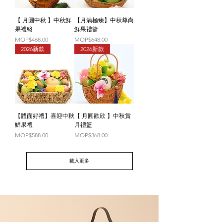
【 月圓中秋 】中秋鮮
【月滿極臻】中秋尊尚
果禮籃
鮮果禮籃
價格
價格
MOP$468.00
MOP$648.00
2026新款
2026新款
【體面好禮】喜迎中秋
【 月圓歡欣 】中秋賞
鮮果禮
月禮籃
價格
價格
MOP$588.00
MOP$368.00
載入更多