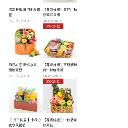
清新雅緻 澳門中秋禮
【養顏好禮】喜迎中秋
籃
燕窩鮮果禮
價格
價格
MOP$1,288.00
MOP$688.00
2026新款
節日心意 新鮮水果 、
【尊崇好禮】至尊滴雞
禮贈至親
精中秋鮮果禮
價格
價格
MOP$1,288.00
MOP$788.00
2026新款
【 月下良辰 】中秋心
【花團錦簇】中秋菠蘿
意水果禮籃
鮮果籃