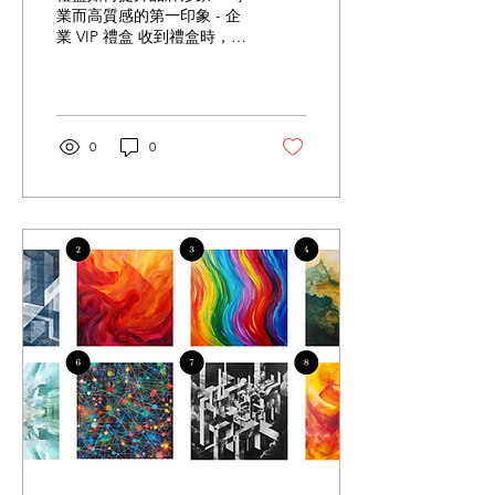
禮盒品牌送禮Corporate
業而高質感的第一印象 - 企
業 VIP 禮盒 收到禮盒時，第
Gift Macau澳門企業禮盒
一眼看到的是包裝。 包裝設
中秋企業
計、顏色、材質、品牌
Logo、燙金工藝及細節，都
會直接影響收禮者對品牌的
第一印象。 高品質的包裝能
0
0
傳遞： 品牌重視品質 品牌
細心專業 品牌具有高端形象
品牌值得信任 很多時候，一
個精緻的禮盒，比廣告更容
易令人留下深刻印象。 讓公
司給人留下更深印象： 可把
LOGO放在 包裝禮盒 絲帶
賀卡 品牌曝光並不一定來自
廣告。一份設計得宜的企業
禮盒， 同樣可以成為品牌與
客戶之間的重要接觸點。 展
現企業對客戶的重視 不同客
戶，值得不同的送禮安排。
例如： 一般客戶可選擇經典
企業禮盒。 長期合作伙伴可
升級特色食品禮盒。 VIP 客