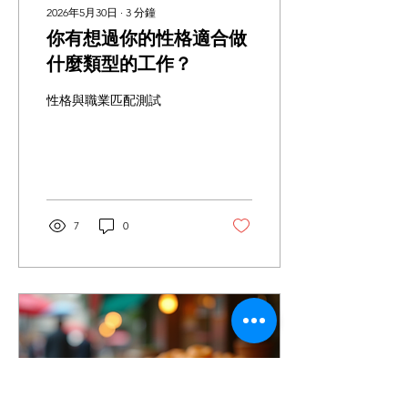
戶則可安排高級禮盒、水果
2026年5月30日
∙
3
分鐘
禮籃或精選食品組合。 透過
你有想過你的性格適合做
不同層級的送禮策略，既能
控制預算，也能讓每位收禮
什麼類型的工作？
者感受到企業的用心。 一站
式禮盒設計及包裝服務 企業
性格與職業匹配測試
採購通常需要處理大量細
節，包括： 禮盒設計 Logo
客製化 包裝設計 賀卡製作
預算規劃 大量採購 分批配
送 節日交期安排 因此，越
來越多企業傾向選擇提供一
站式企業禮盒方案的合作伙
7
0
伴，既可節省時間，也能確
保...