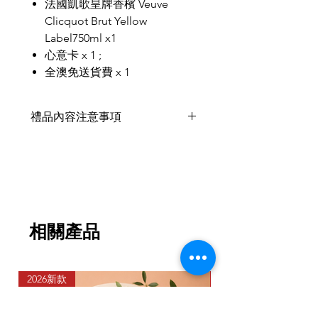
法國凱歌皇牌香檳 Veuve
Clicquot Brut Yellow
Label750ml x1
心意卡 x 1 ;
全澳免送貨費 x 1
禮品內容注意事項
禮品內容或因季節供應而有出現短缺
問題，會以同等價值產品代替，不影
響整體外觀和值價。
相關產品
2026新款
2026新款