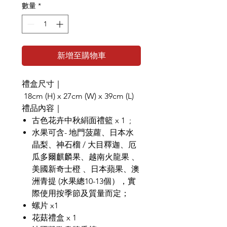
數量
*
新增至購物車
禮盒尺寸｜
18cm (H) x 27cm (W) x 39cm (L)
禮品內容｜
古色花卉中秋絹面禮籃 x 1 ;
水果可含- 地門菠蘿、日本水
晶梨、神石榴 / 大目釋迦、厄
瓜多爾麒麟果、越南火龍果 、
美國新奇士橙 、日本蘋果、澳
洲青提 (水果總10-13個），實
際使用按季節及質量而定；
螺片 x1
花菇禮盒 x 1