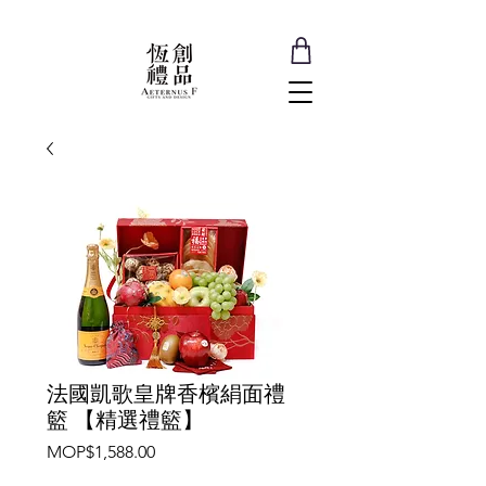
法國凱歌皇牌香檳絹面禮
籃 【精選禮籃】
價
MOP$1,588.00
格