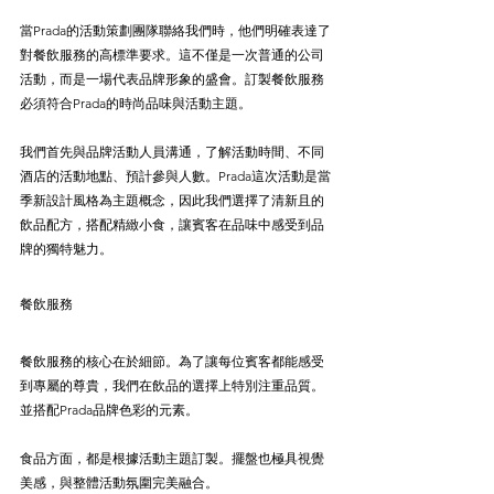
當Prada的活動策劃團隊聯絡我們時，他們明確表達了
對餐飲服務的高標準要求。這不僅是一次普通的公司
活動，而是一場代表品牌形象的盛會。訂製餐飲服務
必須符合Prada的時尚品味與活動主題。
我們首先與品牌活動人員溝通，了解活動時間、不同
酒店的活動地點、預計參與人數。Prada這次活動是當
季新設計風格為主題概念，因此我們選擇了清新且的
飲品配方，搭配精緻小食，讓賓客在品味中感受到品
牌的獨特魅力。
餐飲服務
餐飲服務的核心在於細節。為了讓每位賓客都能感受
到專屬的尊貴，我們在飲品的選擇上特別注重品質。
並搭配Prada品牌色彩的元素。
食品方面，都是根據活動主題訂製。擺盤也極具視覺
美感，與整體活動氛圍完美融合。