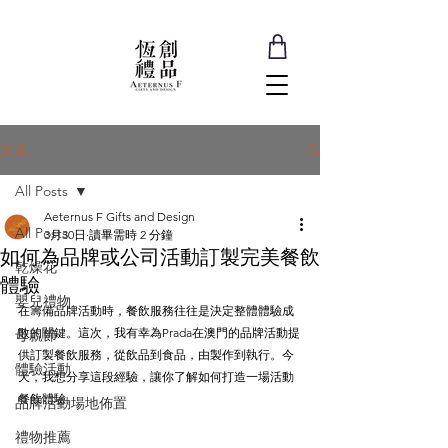
文章
All Posts
Aeternus F Gifts and Design
All Posts
3月30日
讀畢需時 2 分鐘
如何為品牌或公司活動訂製完美餐飲
乾燥花
體驗
嬰兒禮物
在籌備品牌活動時，餐飲服務往往是決定整體體驗成
敗的關鍵。這次，我有幸為Prada在澳門的品牌活動提
母親節
供訂製餐飲服務，從飲品到食品，由製作到執行。今
體驗活動
天，我想分享這段經驗，讓你了解如何打造一場活動
餐飲體驗。
品牌活動場地佈置
禮物推薦