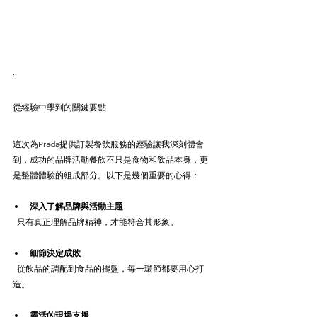
.
從經驗中學到的關鍵要點
這次為Prada提供訂製餐飲服務的經驗讓我深刻體會
到，成功的品牌活動餐飲不只是食物和飲品本身，更
是整體體驗的組成部分。以下是幾個重要的心得：
深入了解品牌與活動主題
  只有真正理解品牌精神，才能符合其形象。
細節決定成敗
  從飲品的調配到食品的擺盤，每一環節都要用心打
造。
靈活的現場支援