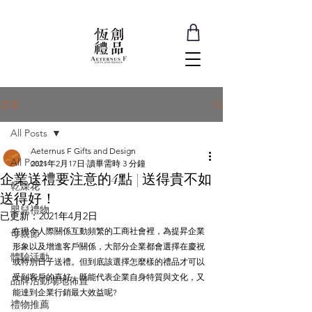
文章
All Posts
Aeternus F Gifts and Design
All Posts
2021年2月17日
讀畢需時 3 分鐘
企業送禮要注意的4點 | 送得貴不如
乾燥花
送得好！
嬰兒禮物
已更新：
2021年4月2日
在現今人際關係互動頻繁的工商社會裡，為提昇企業
母親節
形象以及增進客戶關係，大部分企業都會選擇在慶祝
體驗活動
或特別日子送禮。但到底該選擇怎麼樣的禮品才可以
受到客戶的喜好，既能代表企業自身特質與文化，又
品牌活動場地佈置
能達到企業行銷最大效益呢?
禮物推薦