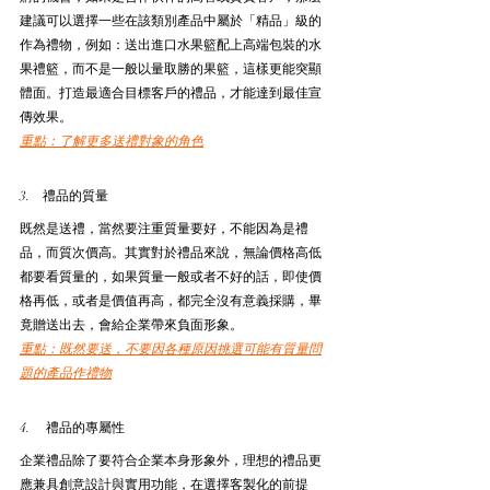
建議可以選擇一些在該類別產品中屬於「精品」級的
作為禮物，例如：送出進口水果籃配上高端包裝的水
果禮籃，而不是一般以量取勝的果籃，這樣更能突顯
體面。打造最適合目標客戶的禮品，才能達到最佳宣
傳效果。
重點：了解更多送禮對象的角色
3.    禮品的質量
既然是送禮，當然要注重質量要好，不能因為是禮
品，而質次價高。其實對於禮品來說，無論價格高低
都要看質量的，如果質量一般或者不好的話，即使價
格再低，或者是價值再高，都完全沒有意義採購，畢
竟贈送出去，會給企業帶來負面形象。
重點：既然要送，不要因各種原因挑選可能有質量問
題的產品作禮物
4.     禮品的專屬性
企業禮品除了要符合企業本身形象外，理想的禮品更
應兼具創意設計與實用功能，在選擇客製化的前提