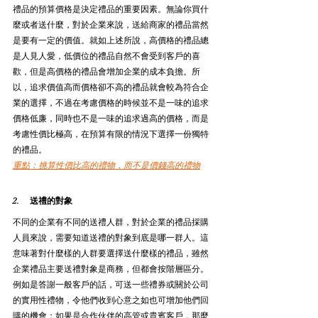
禮品的預算價格是決定禮品的重要因素。無論你買什
麼或者送什麼，對於企業來說，送給商家的禮品當然
是要有一定的價值。就如上述所說，高價格的禮品總
是人見人愛，低價位的禮品自然不會受到客戶的喜
歡，但是高價格的禮品會增加企業的成本負擔。所
以，追求價值高而價格卻不高的禮品就會較為符合企
業的選擇，不過在考慮價格的時候並不是一味的追求
價格低廉，同時也不是一味的追求過高的價格，而是
考慮性價比極高，在預算有限的情況下選擇一份獨特
的禮品。
重點：挑算性價比高的禮物，而不是價錢高的禮物
2.     送禮的對象
不同的企業有不同的送禮人群，對於企業的禮品採購
人員來說，需要知道送禮的對象到底是哪一群人。這
意味著對什麼樣的人群要選擇送什麼樣的禮品，雖然
企業禮品主要送禮對象是商務，但都會按階層區分。
例如是答謝一般客戶的話，可送一些禮券或關於公司
的實用性禮物，令他們收到心意之如也可增加他們回
購的機會；如果是合作伙伴的高管或貴賓客戶，那麼