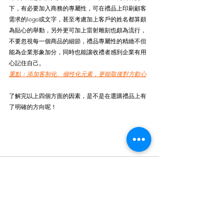
下，有必要加入商務的專屬性，可在禮品上印刷顧客
需求的logo或文字，甚至考慮加上客戶的姓名都算頗
為貼心的舉動，另外更可加上雷射雕刻也頗為流行，
不要忽視每一個商品的細節，禮品專屬性的精緻不但
能為企業形象加分，同時也能讓收禮者感到企業有用
心記住自己。
重點：添加客制化、個性化元素，更能取後對方歡心
了解完以上四個方面的因素，是不是在選購禮品上有
了明確的方向呢！