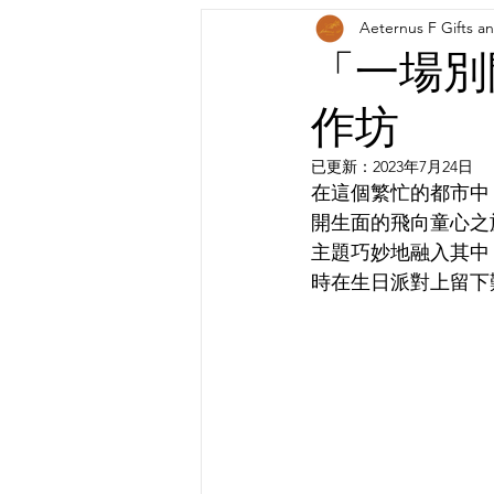
Aeternus F Gifts a
「一場別
作坊
已更新：
2023年7月24日
在這個繁忙的都市中
開生面的飛向童心之
主題巧妙地融入其中
時在生日派對上留下