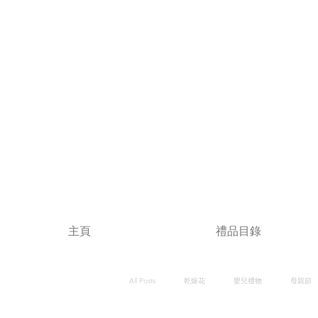
主頁
禮品目錄
All Posts
乾燥花
嬰兒禮物
母親節