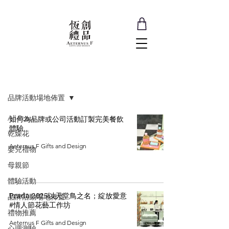
部落客
品牌活動場地佈置
All Posts
如何為品牌或公司活動訂製完美餐飲
體驗
乾燥花
Aeternus F Gifts and Design
嬰兒禮物
母親節
體驗活動
Prada 2025以天堂鳥之名；綻放愛意
品牌活動場地佈置
#情人節花藝工作坊
禮物推薦
Aeternus F Gifts and Design
心理測驗